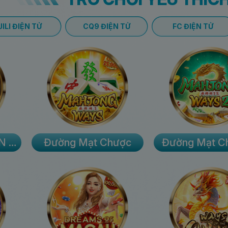
Roulette
JILI ĐIỆN TỬ
CQ9 ĐIỆN TỬ
FC ĐIỆN TỬ
Bóng chuyền
oH
Bác 8 bác 9
KL
Nhà Vô Địch Muay Thái
TJ
QUYẾT CHIẾN TIỀN THƯỞNG
Đường Mạt Chược
Đường Mạt C
Kho Báu Hùng Vĩ
qd
Quý Cô Cỏ Ba Lá May Mắn