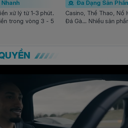
h Nhanh
Đa Dạng Sản Phẩ
iền xử lý từ 1-3 phút.
Casino, Thể Thao, Nổ 
W*********
390,100.0
SALE
Hội viên từ
VIP 3
trở
tiền trong vòng 3 - 5
Đá Gà... Nhiều sản phẩ
ận được số lượng
CODE mời
xk********
48,600.0
+7).
 QUYỀN
JE*
-401,025.
ap****
355,800.0
************
709,100.0
v**********
207,928.5