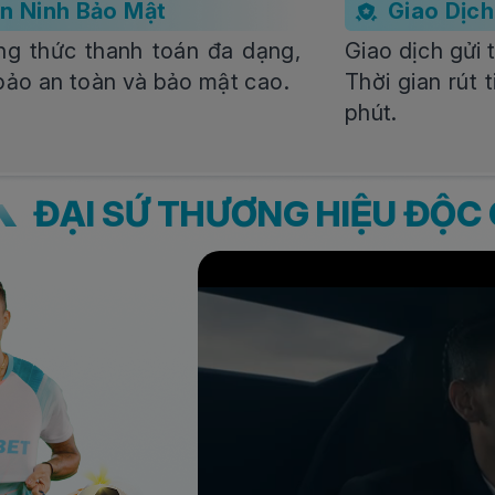
n Ninh Bảo Mật
Giao Dịc
nhận thưởng lớn tối đa lên đến
20%
.
g thức thanh toán đa dạng,
Giao dịch gửi t
Insurance
A
✅
GIỚI THIỆU BẠN BÈ:
Trong ngày
FLASH 
ảo an toàn và bảo mật cao.
Thời gian rút 
lên chỉ cần cược đủ theo các mốc quy định sẽ nh
phút.
Rồng hổ
bạn bè
theo mốc tương ứng.
📅
Thời gian sự kiện:
00:00:00 08/08/2026 (GMT
ĐẠI SỨ THƯƠNG HIỆU ĐỘC
JILI Bombing Fishing
blockchain Sicbo
Extra Sicbo
Vt
JILI Dinosaur Tycoon
Q