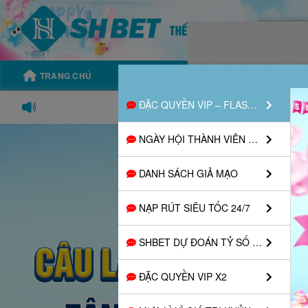
168G NỔ HŨ
KỲ
DG CASINO
TRANG CHỦ
CASINO
NỔ HŨ
BẮN 
🔍 Hướng dẫn truy c
Để đảm bảo truy cập 
ĐẶC QUYỀN VIP – FLASH SALE 20%
🔍 Hướng dẫn truy 
bằng những từ khóa p
DG CASINO
🔍shbet
NGÀY HỘI THÀNH VIÊN SH07
✅ Sau khi kết quả hi
Saba THỂ THAO
DANH SÁCH GIẢ MẠO
NẠP RÚT SIÊU TỐC 24/7
SE CASINO
SHBET DỰ ĐOÁN TỶ SỐ AFF CUP 2026
ĐẶC QUYỀN VIP X2
JiLi GAME BÀI