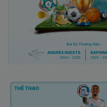
DG CASINO
SE CASINO
Đại Sứ Thương Hiệu
Saba THỂ THAO
ANDRÉS INIESTA
RAPHIN
2024 - 2025
2025 - 2
168G NỔ HŨ
THỂ THAO
WM CASINO
Saba THỂ THAO