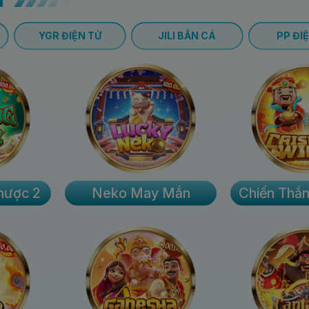
Ap**
468,500.0
YGR ĐIỆN TỬ
JILI BẮN CÁ
PP ĐI
************
264,788.5
***********
-141,658.
***********
-206,889.
hược 2
Neko May Mắn
Chiến Thắ
************
445,956.5
bt******
489,461.5