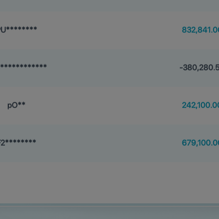
zv********
890,400.
PU********
832,841.0
*************
-380,280.
pO**
242,100.0
F2********
679,100.0